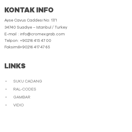
KONTAK INFO
Ayse Cavus Caddesi No: 17/1
34740 Suadiye – Istanbul / Turkey
E-mail
: info@cromexgrab.com
Telpon
: +90216 415 47 00
Faksimili
: +90216 417 47 65
LINKS
SUKU CADANG
RAL-CODES
GAMBAR
VIDIO