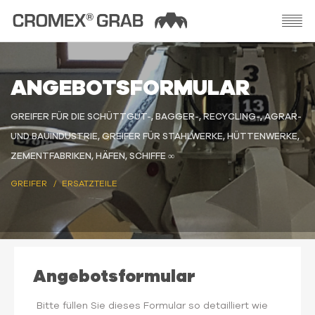
ANGEBOTSFORMULAR
GREIFER FÜR DIE SCHÜTTGUT-, BAGGER-, RECYCLING-, AGRAR-
UND BAUINDUSTRIE, GREIFER FÜR STAHLWERKE, HÜTTENWERKE,
ZEMENTFABRIKEN, HÄFEN, SCHIFFE ∞
GREIFER
ERSATZTEILE
Angebotsformular
Bitte füllen Sie dieses Formular so detailliert wie