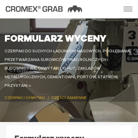
FORMULARZ WYCENY
CZERPAKI DO SUCHYCH ŁADUNKÓW MASOWYCH, POGŁĘBIANIA,
PRZETWARZANIA SUROWCÓW, PRAC ROLNICZYCH I
BUDOWNICTWA, CHWYTAKI DO HUT, ZAKŁADÓW
METALURGICZNYCH, CEMENTOWNI, PORTÓW, STATKÓW,
PRZYSTANI ∞
CZERPAKI I CHWYTAKI
CZĘŚCI ZAMIENNE